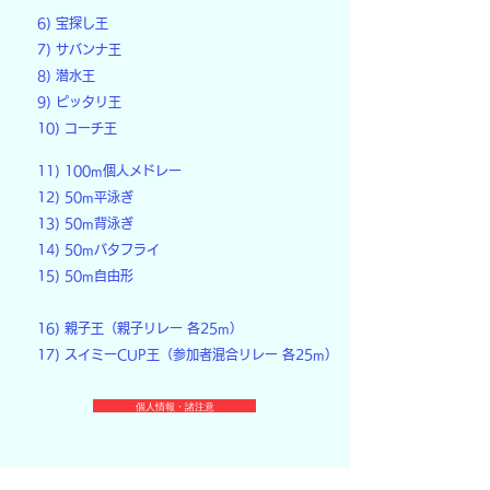
6) 宝探し王
7) サバンナ王
8) 潜水王
9) ピッタリ王
10) コーチ王
11) 100m個人メドレー
12) 50m平泳ぎ
13) 50m背泳ぎ
14) 50mバタフライ
15) 50m自由形
16) 親子王（親子リレー 各25m）
17) スイミーCUP王（参加者混合リレー 各25m）
個人情報・諸注意