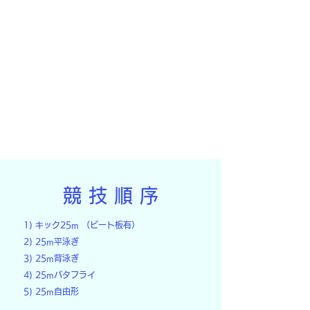
​競 技 順 序
1) キック25m （ビート板有）
2) 25m平泳ぎ
3) 25m背泳ぎ
4) 25mバタフライ
5) 25m自由形