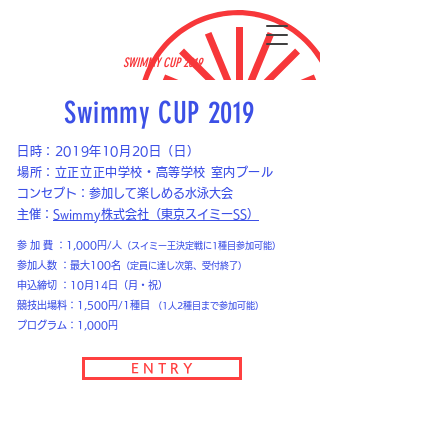
SWIMMY CUP 2019
Swimmy CUP 2019
日時：2019年10月20日（日）
​場所：
立正立正中学校・高等学校 室内プール
コンセプト：参加して楽しめる水泳大会
​主催：
Swimmy株式会社（東京スイミーSS
）
参 加 費 ：1,000円/人
（スイミー王決定戦に1種目参加可能）
参加人数 ：最大100名
（定員に達し次第、受付終了）
申込締切 ：10月14日（月・祝）
競技出場料：1,500円/1種目
（1人2種目まで参加可能）
プログラム：1,000円
E N T R Y